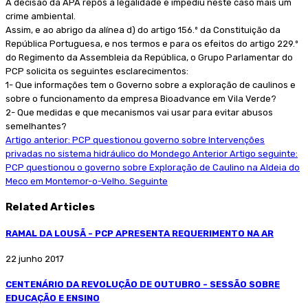
A decisão da APA repôs a legalidade e impediu neste caso mais um
crime ambiental.
Assim, e ao abrigo da alínea d) do artigo 156.º da Constituição da
República Portuguesa, e nos termos e para os efeitos do artigo 229.º
do Regimento da Assembleia da República, o Grupo Parlamentar do
PCP solicita os seguintes esclarecimentos:
1- Que informações tem o Governo sobre a exploração de caulinos e
sobre o funcionamento da empresa Bioadvance em Vila Verde?
2- Que medidas e que mecanismos vai usar para evitar abusos
semelhantes?
Artigo anterior: PCP questionou governo sobre Intervenções
privadas no sistema hidráulico do Mondego
Anterior
Artigo seguinte:
PCP questionou o governo sobre Exploração de Caulino na Aldeia do
Meco em Montemor-o-Velho.
Seguinte
Related Articles
RAMAL DA LOUSÃ - PCP APRESENTA REQUERIMENTO NA AR
22 junho 2017
CENTENÁRIO DA REVOLUÇÃO DE OUTUBRO - SESSÃO SOBRE
EDUCAÇÃO E ENSINO