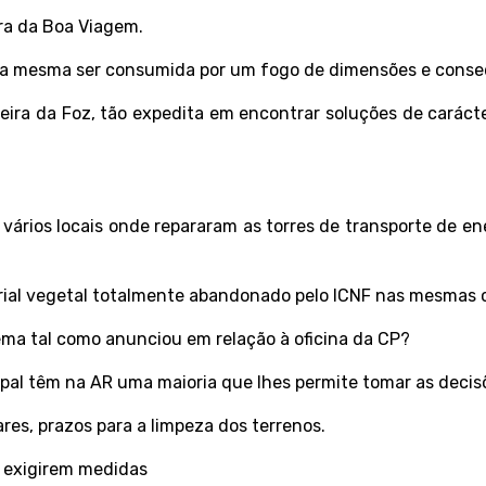
ra da Boa Viagem.
da mesma ser consumida por um fogo de dimensões e conseq
eira da Foz, tão expedita em encontrar soluções de caráct
 vários locais onde repararam as torres de transporte de e
rial vegetal totalmente abandonado pelo ICNF nas mesmas
ema tal como anunciou em relação à oficina da CP?
ipal têm na AR uma maioria que lhes permite tomar as decis
es, prazos para a limpeza dos terrenos.
s exigirem medidas