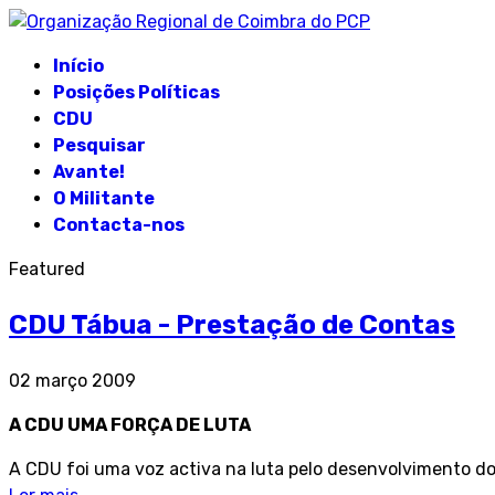
Início
Posições Políticas
CDU
Pesquisar
Avante!
O Militante
Contacta-nos
Featured
CDU Tábua - Prestação de Contas
02 março 2009
A CDU UMA FORÇA DE LUTA
A CDU foi uma voz activa na luta pelo desenvolvimento d