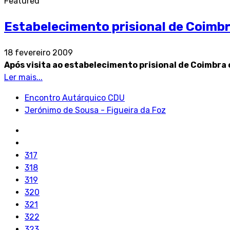
Featured
Estabelecimento prisional de Coimb
18 fevereiro 2009
Após visita ao estabelecimento prisional de Coimbra
Ler mais...
Encontro Autárquico CDU
Jerónimo de Sousa - Figueira da Foz
317
318
319
320
321
322
323