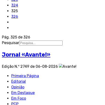
324
325
326
Pág. 325 de 326
Pesquisar
Jornal «Avante!»
Edição N.º 2749 de 06-08-2026
Primeira Página
Editorial
Opinião
Em Destaque
Em Foco
PCP