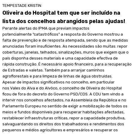
TEMPESTADE KRISTIN
Oliveira do Hospital tem que ser incluído na
lista dos concelhos abrangidos pelas ajudas!
Perante alertas do IPMA que previam impactos
potencialmente “catastróficos” a resposta do Governo mostrou a
falta de prevenção e de resposta atempada, sendo que as medidas
anunciadas foram insuficientes. As necessidades são muitas: repor
coberturas, janelas, telhados, sinalizações, muros que exigem que o
país disponha desses materiais e uma capacidade efectiva de
rápida construção. É necessário apoio financeiro, para a recuperação
de Estradas e valetas. Também para arranjar caminhos
agroflorestais e para limpeza de linhas de água obstruídas.
Apesar de impactos significativos no concelho, em particular
nos Vales do Alva e do Alvôco, o concelho de Oliveira do Hospital
ficou de fora do decreto do Governo PSD/CDS. A CDU tem vindo a
intervir nos concelhos afectados, na Assembleia da República e no
Parlamento Europeu no sentido de exigir a mobilização de todos os
meios e fundos disponíveis para recuperar habitações afectadas,
restablecer infraestruturas críticas, repor a capacidade produtiva,
salvaguardando os direitos dos trabalhadores e rendimentos dos
pequenos e médios agricultores e empresários e recuperar os