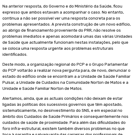
Na anterior resposta, do Governo e do Ministério da Saúde, ficou
expresso que ambos estavam a acompanhar o caso. No entanto,
continua a não ser possível ver uma resposta concreta para os
problemas apresentados. A prevista construção de um novo edifício,
ao abrigo de financiamento proveniente do PRR, não resolve os
problemas imediatos e apenas acomodará umas das várias Unidades
de Saúde que actualmente funcionam nestas instalações, pelo que
se coloca uma resposta urgente aos problemas estruturais
identificados.
Deste modo, a organização regional do PCP e o Grupo Parlamentar
do PCP voltarão a realizar nova pergunta para, de novo, denunciar o
estado do edifício onde se encontram a a Unidade de Saúde Familiar
Pulsar, a Unidade de Cuidados na Comunidade Norton de Matos e a
Unidade e Saúde Familiar Norton de Matos.
Alertamos, ainda, que as actuais condições não deixam de estar
ligadas às políticas dos sucessivos governos que têm apostado,
sistematicamente, no desinvestimento do SNS, e em especial no
âmbito dos Cuidados de Saúde Primários e consequentemente nos
cuidados de saúde de proximidade. Para além das dificuldades do
foro infra-estrutural, existem também diversos problemas no que
toca à garantia e salvaguarda das carreiras dos profissionais de