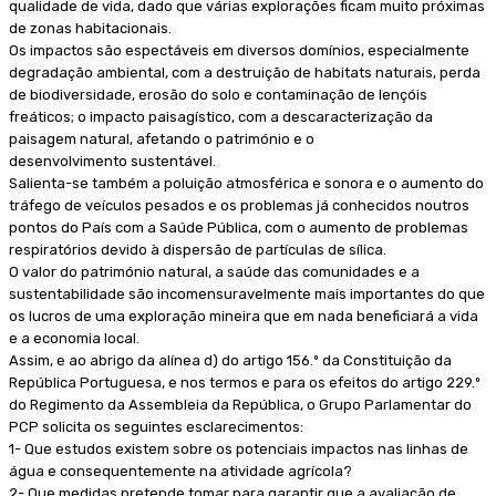
qualidade de vida, dado que várias explorações ficam muito próximas
de zonas habitacionais.
Os impactos são espectáveis em diversos domínios, especialmente
degradação ambiental, com a destruição de habitats naturais, perda
de biodiversidade, erosão do solo e contaminação de lençóis
freáticos; o impacto paisagístico, com a descaracterização da
paisagem natural, afetando o património e o
desenvolvimento sustentável.
Salienta-se também a poluição atmosférica e sonora e o aumento do
tráfego de veículos pesados e os problemas já conhecidos noutros
pontos do País com a Saúde Pública, com o aumento de problemas
respiratórios devido à dispersão de partículas de sílica.
O valor do património natural, a saúde das comunidades e a
sustentabilidade são incomensuravelmente mais importantes do que
os lucros de uma exploração mineira que em nada beneficiará a vida
e a economia local.
Assim, e ao abrigo da alínea d) do artigo 156.º da Constituição da
República Portuguesa, e nos termos e para os efeitos do artigo 229.º
do Regimento da Assembleia da República, o Grupo Parlamentar do
PCP solicita os seguintes esclarecimentos:
1- Que estudos existem sobre os potenciais impactos nas linhas de
água e consequentemente na atividade agrícola?
2- Que medidas pretende tomar para garantir que a avaliação de