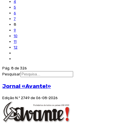
4
5
6
7
8
9
10
11
12
Pág. 8 de 326
Pesquisar
Jornal «Avante!»
Edição N.º 2749 de 06-08-2026