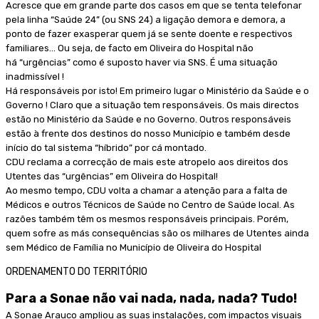
Acresce que em grande parte dos casos em que se tenta telefonar
pela linha “Saúde 24” (ou SNS 24) a ligação demora e demora, a
ponto de fazer exasperar quem já se sente doente e respectivos
familiares… Ou seja, de facto em Oliveira do Hospital não
há “urgências” como é suposto haver via SNS. É uma situação
inadmissível !
Há responsáveis por isto! Em primeiro lugar o Ministério da Saúde e o
Governo ! Claro que a situação tem responsáveis. Os mais directos
estão no Ministério da Saúde e no Governo. Outros responsáveis
estão à frente dos destinos do nosso Município e também desde
início do tal sistema “híbrido” por cá montado.
CDU reclama a correcção de mais este atropelo aos direitos dos
Utentes das “urgências” em Oliveira do Hospital!
Ao mesmo tempo, CDU volta a chamar a atenção para a falta de
Médicos e outros Técnicos de Saúde no Centro de Saúde local. As
razões também têm os mesmos responsáveis principais. Porém,
quem sofre as más consequências são os milhares de Utentes ainda
sem Médico de Família no Município de Oliveira do Hospital
ORDENAMENTO DO TERRITÓRIO
Para a Sonae não vai nada, nada, nada? Tudo!
A Sonae Arauco ampliou as suas instalações, com impactos visuais