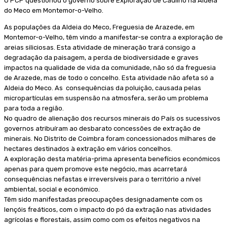
O PCP questionou o governo sobre Exploração de Caulino na Aldeia
do Meco em Montemor-o-Velho.
As populações da Aldeia do Meco, Freguesia de Arazede, em
Montemor-o-Velho, têm vindo a manifestar-se contra a exploração de
areias siliciosas. Esta atividade de mineração trará consigo a
degradação da paisagem, a perda de biodiversidade e graves
impactos na qualidade de vida da comunidade, não só da freguesia
de Arazede, mas de todo o concelho. Esta atividade não afeta só a
Aldeia do Meco. As consequências da poluição, causada pelas
micropartículas em suspensão na atmosfera, serão um problema
para toda a região.
No quadro de alienação dos recursos minerais do País os sucessivos
governos atribuíram ao desbarato concessões de extração de
minerais. No Distrito de Coimbra foram concessionados milhares de
hectares destinados à extração em vários concelhos.
A exploração desta matéria-prima apresenta benefícios económicos
apenas para quem promove este negócio, mas acarretará
consequências nefastas e irreversíveis para o território a nível
ambiental, social e económico.
Têm sido manifestadas preocupações designadamente com os
lençóis freáticos, com o impacto do pó da extração nas atividades
agrícolas e florestais, assim como com os efeitos negativos na