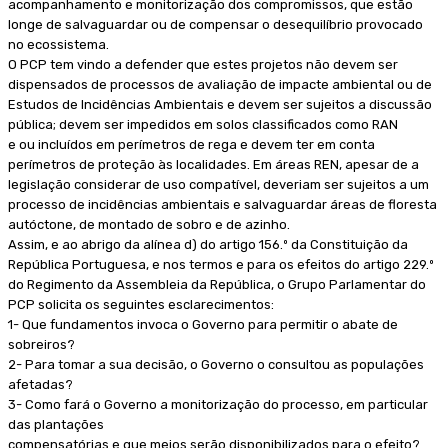
acompanhamento e monitorização dos compromissos, que estão
longe de salvaguardar ou de compensar o desequilíbrio provocado
no ecossistema.
O PCP tem vindo a defender que estes projetos não devem ser
dispensados de processos de avaliação de impacte ambiental ou de
Estudos de Incidências Ambientais e devem ser sujeitos a discussão
pública; devem ser impedidos em solos classificados como RAN
e ou incluídos em perímetros de rega e devem ter em conta
perímetros de proteção às localidades. Em áreas REN, apesar de a
legislação considerar de uso compatível, deveriam ser sujeitos a um
processo de incidências ambientais e salvaguardar áreas de floresta
autóctone, de montado de sobro e de azinho.
Assim, e ao abrigo da alínea d) do artigo 156.º da Constituição da
República Portuguesa, e nos termos e para os efeitos do artigo 229.º
do Regimento da Assembleia da República, o Grupo Parlamentar do
PCP solicita os seguintes esclarecimentos:
1- Que fundamentos invoca o Governo para permitir o abate de
sobreiros?
2- Para tomar a sua decisão, o Governo o consultou as populações
afetadas?
3- Como fará o Governo a monitorização do processo, em particular
das plantações
compensatórias e que meios serão disponibilizados para o efeito?